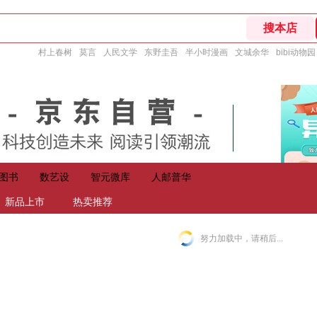
村上春树
莫言
人民文学
东野圭吾
半小时漫画
文城余华
bibi动物园
图书
数艺设
智元微库
人邮普华
新品上市
热卖推荐
努力加载中，请稍后...