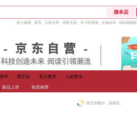
村上春树
莫言
人民文学
东野圭吾
半小时漫画
文城余华
bibi动物园
图书
数艺设
智元微库
人邮普华
新品上市
热卖推荐
努力加载中，请稍后...