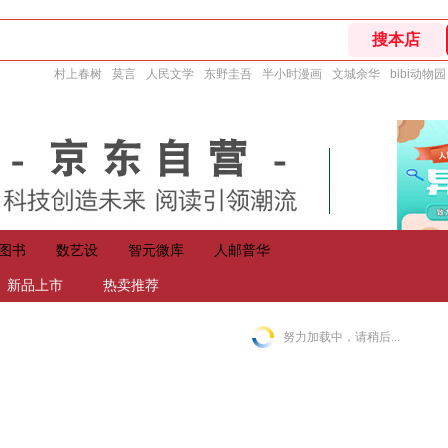
村上春树
莫言
人民文学
东野圭吾
半小时漫画
文城余华
bibi动物园
图书
数艺设
智元微库
人邮普华
新品上市
热卖推荐
努力加载中，请稍后...