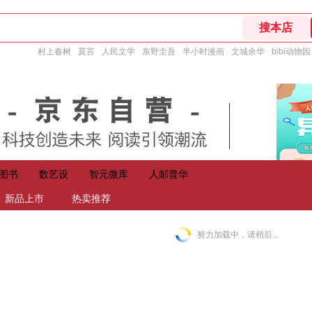
村上春树
莫言
人民文学
东野圭吾
半小时漫画
文城余华
bibi动物园
图书
数艺设
智元微库
人邮普华
新品上市
热卖推荐
努力加载中，请稍后...