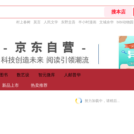
村上春树
莫言
人民文学
东野圭吾
半小时漫画
文城余华
bibi动物园
图书
数艺设
智元微库
人邮普华
新品上市
热卖推荐
努力加载中，请稍后...